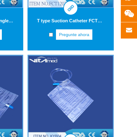
Gynecological Set For Single Use GK004
T type Suction Catheter FCT1202
Pregunte ahora