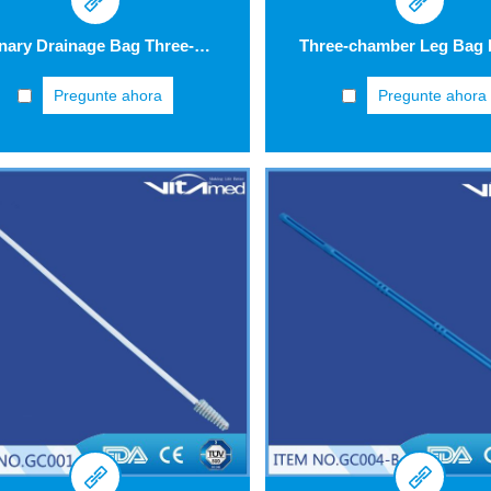
Urinary Drainage Bag Three-drip Chamber KYC01
Three-chamber Leg Bag
Pregunte ahora
Pregunte ahora