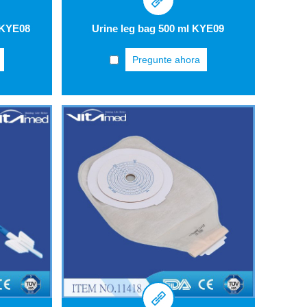
 KYE08
Urine leg bag 500 ml KYE09
Pregunte ahora