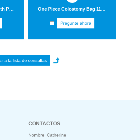
Cervical Brush B Type with Plastic Turning Tube GC004-B-2
One Piece Colostomy Bag 11418
Pregunte ahora
CONTACTOS
Nombre: Catherine