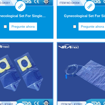
Gynecological Set For Single Use GK001
Pregunte ahora
Pregunte ahora