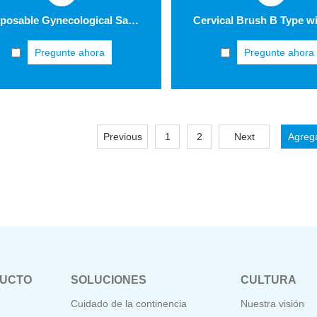
Disposable Gynecological Samplers (Cervical Brush-GC001) GC001-3
Pregunte ahora
Pregunte ahora
Previous
1
2
Next
DUCTO
SOLUCIONES
CULTURA
Cuidado de la continencia
Nuestra visión