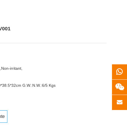
V001
Non-irritant,
50*38.5*32cm G.W.:N.W.:6/5 Kgs
nte