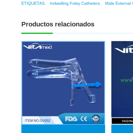
ETIQUETAS:
Indwelling Foley Catheters,
Male External 
Productos relacionados